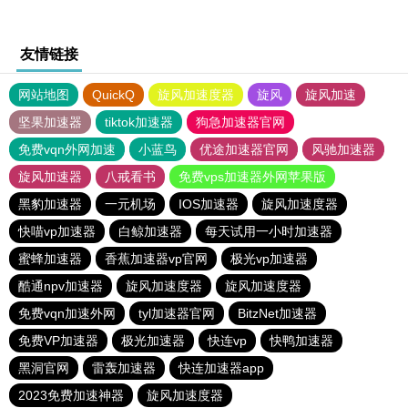
友情链接
网站地图
QuickQ
旋风加速度器
旋风
旋风加速
坚果加速器
tiktok加速器
狗急加速器官网
免费vqn外网加速
小蓝鸟
优途加速器官网
风驰加速器
旋风加速器
八戒看书
免费vps加速器外网苹果版
黑豹加速器
一元机场
IOS加速器
旋风加速度器
快喵vp加速器
白鲸加速器
每天试用一小时加速器
蜜蜂加速器
香蕉加速器vp官网
极光vp加速器
酷通npv加速器
旋风加速度器
旋风加速度器
免费vqn加速外网
tyl加速器官网
BitzNet加速器
免费VP加速器
极光加速器
快连vp
快鸭加速器
黑洞官网
雷轰加速器
快连加速器app
2023免费加速神器
旋风加速度器