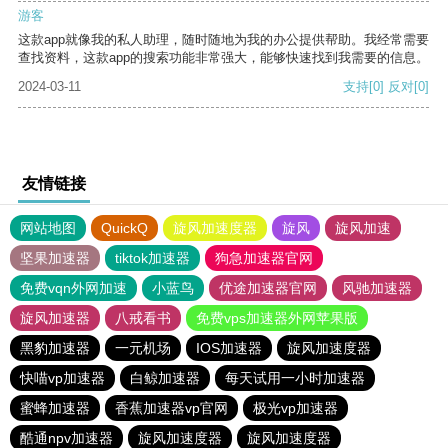
游客
这款app就像我的私人助理，随时随地为我的办公提供帮助。我经常需要
查找资料，这款app的搜索功能非常强大，能够快速找到我需要的信息。
2024-03-11
支持
[0]
反对
[0]
友情链接
网站地图
QuickQ
旋风加速度器
旋风
旋风加速
坚果加速器
tiktok加速器
狗急加速器官网
免费vqn外网加速
小蓝鸟
优途加速器官网
风驰加速器
旋风加速器
八戒看书
免费vps加速器外网苹果版
黑豹加速器
一元机场
IOS加速器
旋风加速度器
快喵vp加速器
白鲸加速器
每天试用一小时加速器
蜜蜂加速器
香蕉加速器vp官网
极光vp加速器
酷通npv加速器
旋风加速度器
旋风加速度器