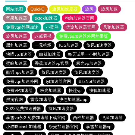
网站地图
QuickQ
旋风加速度器
旋风
旋风加速
坚果加速器
tiktok加速器
狗急加速器官网
免费vqn外网加速
小蓝鸟
优途加速器官网
风驰加速器
旋风加速器
八戒看书
免费vps加速器外网苹果版
黑豹加速器
一元机场
IOS加速器
旋风加速度器
快喵vp加速器
白鲸加速器
每天试用一小时加速器
蜜蜂加速器
香蕉加速器vp官网
极光vp加速器
酷通npv加速器
旋风加速度器
旋风加速度器
免费vqn加速外网
tyl加速器官网
BitzNet加速器
免费VP加速器
极光加速器
快连vp
快鸭加速器
黑洞官网
雷轰加速器
快连加速器app
2023免费加速神器
旋风加速度器
暴雪vp永久免费加速器下载官网
西柚加速器
飞鱼加速器
小猫咪ciash加速器
极光加速器官网
暴雪加速器vp