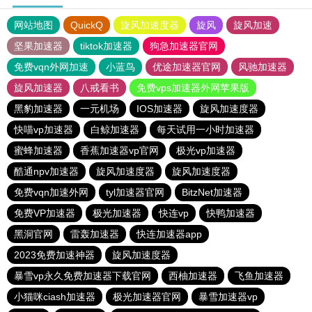
网站地图
QuickQ
旋风加速度器
旋风
旋风加速
坚果加速器
tiktok加速器
狗急加速器官网
免费vqn外网加速
小蓝鸟
优途加速器官网
风驰加速器
旋风加速器
八戒看书
免费vps加速器外网苹果版
黑豹加速器
一元机场
IOS加速器
旋风加速度器
快喵vp加速器
白鲸加速器
每天试用一小时加速器
蜜蜂加速器
香蕉加速器vp官网
极光vp加速器
酷通npv加速器
旋风加速度器
旋风加速度器
免费vqn加速外网
tyl加速器官网
BitzNet加速器
免费VP加速器
极光加速器
快连vp
快鸭加速器
黑洞官网
雷轰加速器
快连加速器app
2023免费加速神器
旋风加速度器
暴雪vp永久免费加速器下载官网
西柚加速器
飞鱼加速器
小猫咪ciash加速器
极光加速器官网
暴雪加速器vp