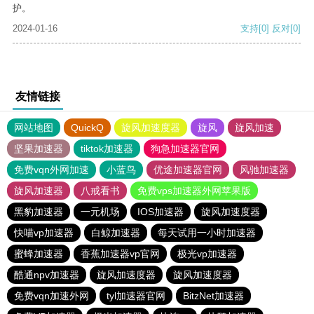
护。
2024-01-16
支持
[0]
反对
[0]
友情链接
网站地图
QuickQ
旋风加速度器
旋风
旋风加速
坚果加速器
tiktok加速器
狗急加速器官网
免费vqn外网加速
小蓝鸟
优途加速器官网
风驰加速器
旋风加速器
八戒看书
免费vps加速器外网苹果版
黑豹加速器
一元机场
IOS加速器
旋风加速度器
快喵vp加速器
白鲸加速器
每天试用一小时加速器
蜜蜂加速器
香蕉加速器vp官网
极光vp加速器
酷通npv加速器
旋风加速度器
旋风加速度器
免费vqn加速外网
tyl加速器官网
BitzNet加速器