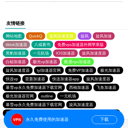
友情链接
网站地图
QuickQ
旋风加速度器
旋风
旋风加速
tiktok加速器
八戒看书
免费vps加速器外网苹果版
黑豹加速器
一元机场
IOS加速器
旋风加速度器
白鲸加速器
极光vp加速器
酷通npv加速器
旋风加速度器
tyl加速器官网
免费VP加速器
极光加速器
快连vp
雷轰加速器
快连加速器app
旋风加速度器
暴雪vp永久免费加速器下载官网
西柚加速器
飞鱼加速器
极光加速器官网
outline
一元机场
暴雪vp永久免费加速器下载官网
旋风加速度器
暴雪vp永久免费加速器下载官网
ios加速器
闪电猫加速器
永久免费使用的加速器
下载