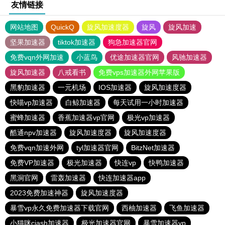
友情链接
网站地图
QuickQ
旋风加速度器
旋风
旋风加速
坚果加速器
tiktok加速器
狗急加速器官网
免费vqn外网加速
小蓝鸟
优途加速器官网
风驰加速器
旋风加速器
八戒看书
免费vps加速器外网苹果版
黑豹加速器
一元机场
IOS加速器
旋风加速度器
快喵vp加速器
白鲸加速器
每天试用一小时加速器
蜜蜂加速器
香蕉加速器vp官网
极光vp加速器
酷通npv加速器
旋风加速度器
旋风加速度器
免费vqn加速外网
tyl加速器官网
BitzNet加速器
免费VP加速器
极光加速器
快连vp
快鸭加速器
黑洞官网
雷轰加速器
快连加速器app
2023免费加速神器
旋风加速度器
暴雪vp永久免费加速器下载官网
西柚加速器
飞鱼加速器
小猫咪ciash加速器
极光加速器官网
暴雪加速器vp