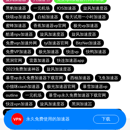
黑豹加速器
一元机场
IOS加速器
旋风加速度器
快喵vp加速器
白鲸加速器
每天试用一小时加速器
蜜蜂加速器
香蕉加速器vp官网
极光vp加速器
酷通npv加速器
旋风加速度器
旋风加速度器
免费vqn加速外网
tyl加速器官网
BitzNet加速器
免费VP加速器
极光加速器
快连vp
快鸭加速器
黑洞官网
雷轰加速器
快连加速器app
2023免费加速神器
旋风加速度器
暴雪vp永久免费加速器下载官网
西柚加速器
飞鱼加速器
小猫咪ciash加速器
极光加速器官网
暴雪加速器vp
outline
一元机场
暴雪vp永久免费加速器下载官网
快连vρn加速器
旋风加速度器
黑洞加速噐
暴雪vp永久免费加速器下载官网
ios加速器
闪电猫加速器
永久免费使用的加速器
下载
0.108324s
首页
安卓
苹果
排行
推荐