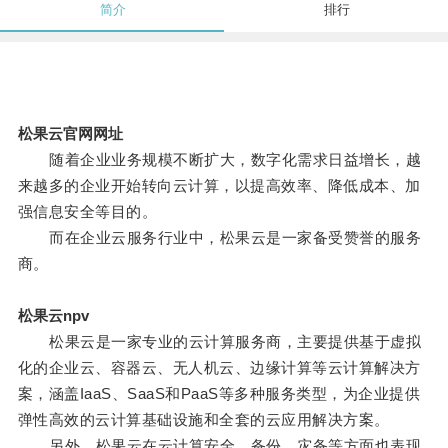
简介
排行
松果云官网网址
随着企业业务规模不断扩大，数字化需求日益增长，越
来越多的企业开始转向云计算，以提高效率、降低成本、加
强信息安全等目的。
而在企业云服务行业中，松果云是一家备受赞誉的服务
商。
松果云npv
松果云是一家专业的云计算服务商，主要提供基于虚拟
化的企业云、容器云、无人机云、边缘计算等云计算解决方
案，涵盖IaaS、SaaS和PaaS等多种服务类型，为企业提供
弹性高效的云计算基础设施和全套的云应用解决方案。
另外，松果云在云计算安全、备份、灾备等方面也表现