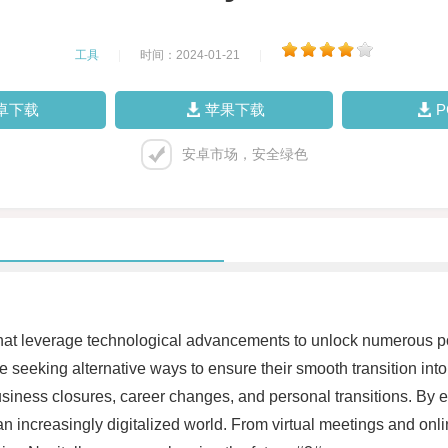
工具
|
时间：2024-01-21
|
卓下载
苹果下载
安卓市场，安全绿色
s that leverage technological advancements to unlock numerous pos
seeking alternative ways to ensure their smooth transition in
 business closures, career changes, and personal transitions. By 
an increasingly digitalized world. From virtual meetings and onli