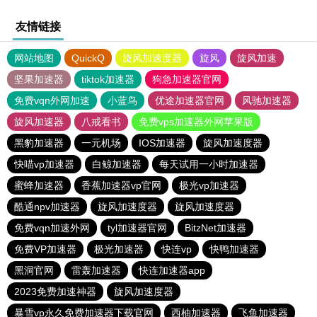
友情链接
网站地图
QuickQ
旋风加速度器
旋风
旋风加速
坚果加速器
tiktok加速器
狗急加速器官网
免费vqn外网加速
小蓝鸟
优途加速器官网
风驰加速器
旋风加速器
八戒看书
免费vps加速器外网苹果版
黑豹加速器
一元机场
IOS加速器
旋风加速度器
快喵vp加速器
白鲸加速器
每天试用一小时加速器
蜜蜂加速器
香蕉加速器vp官网
极光vp加速器
酷通npv加速器
旋风加速度器
旋风加速度器
免费vqn加速外网
tyl加速器官网
BitzNet加速器
免费VP加速器
极光加速器
快连vp
快鸭加速器
黑洞官网
雷轰加速器
快连加速器app
2023免费加速神器
旋风加速度器
暴雪vp永久免费加速器下载官网
西柚加速器
飞鱼加速器